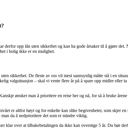
t?
tar derfor opp lån uten sikkerhet og kan ha gode årsaker til å gjøre det.
et i bolig ikke er en mulighet.
 sikkerhet. De fleste av oss vil mest sannsynlig måtte stå i en situasjo
g valgsituasjon – skal vi vente flere år på å spare opp midler eller ta t
kje ønsker man å prioritere en reise her og nå, for så å bruke årene i et
ivået er altfor høyt og for enkelte kan slike begivenheter, som skjer en sj
ger man da å nedprioritere det som er mindre viktig.
vær klar over at tilbakebetalingen da ikke kan overstige 5 år. Du bør der