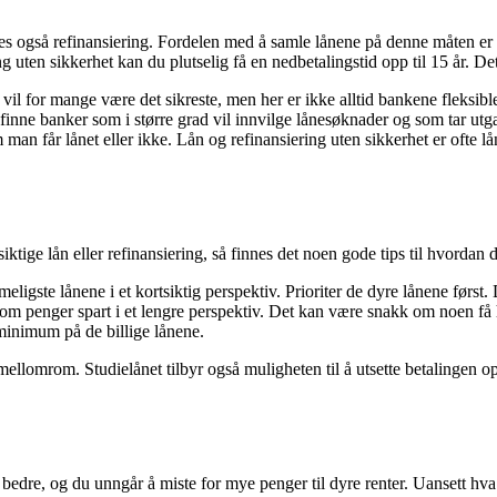
es også refinansiering. Fordelen med å samle lånene på denne måten er i
g uten sikkerhet kan du plutselig få en nedbetalingstid opp til 15 år. Det
 vil for mange være det sikreste, men her er ikke alltid bankene fleksibl
inne banker som i større grad vil innvilge lånesøknader og som tar utgan
man får lånet eller ikke. Lån og refinansiering uten sikkerhet er ofte lå
iktige lån eller refinansiering, så finnes det noen gode tips til hvorda
rimeligste lånene i et kortsiktig perspektiv. Prioriter de dyre lånene først
eg om penger spart i et lengre perspektiv. Det kan være snakk om noen få h
minimum på de billige lånene.
mellomrom. Studielånet tilbyr også muligheten til å utsette betalingen 
bedre, og du unngår å miste for mye penger til dyre renter. Uansett hva