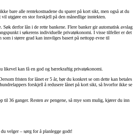
kke bare alle rentekostnadene du sparer på kort sikt, men også at du
 vil utgjøre en stor forskjell på den månedlige inntekten.
e. Søk derfor lån i de rette bankene. Flere banker gir automatisk avslag
gspunkt i søkerens individuelle privatøkonomi. I visse tilfeller er det
n som i større grad kan innvilges basert på nettopp evne til
n du likevel kan få en god og bærekraftig privatøkonomi.
. Dersom fristen for lånet er 5 år, bør du konkret se om dette kan betales
undrelappers forskjell å redusere lånet på kort sikt, så hvorfor ikke se
opp til 36 ganger. Resten av pengene, så mye som mulig, kjører du inn
 du velger – sørg for å planlegge godt!