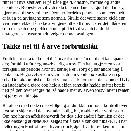
finner ut hva statusen er på både gjeld, dødsbo, formue og andre
eiendeler. Bobestyrer vil videre betale ned lånet så godt det lar seg
gjøre med disse verdiene. Deretter fordeles pengene som eventuelt
er igjen på arvingene som normalt. Skulle det være større gjeld enn
verdiene dekker får ikke arvingene utbetalt noe. Da er det utlåneren
som må se denne gjelden som tapt. Det vil si at det aldri blir
arvtagerens ansvar om du velger denne løsningen.
Takke nei til å arve forbrukslån
Fordelen med å takke nei til å arve forbrukslån er at det kan spare
deg for tid, krefter og unødvendig stress. Det kan utgjøre en stor
forskjell i en periode hvor du kanskje er i sorg og har andre ting å
tenke på. Begravelser kan være både krevende og kostbare i seg
selv. Det økonomiske utfallet vil uansett bli omtrent det samme. Hvis
du istedenfor å gjøre opp hele gjelden samtidig hadde måttet betale
ned på den over lengre tid, så hadde mer av arven forsvunnet i renter
og gebyrer i tillegg.
Bakdelen med dette er selvfølgelig at du ikke har noen kontroll over
hva som skjer med den avdødes bolig, bil, møbler eller verdisaker.
Om noe har en affeksjonsverdi for deg eller andre i familien er det
ikke ønskelig at dette skal selges for å betale banken tilbake. Du har
heller ingen kontroll over hvem som kjøper hva til hvilken pris når