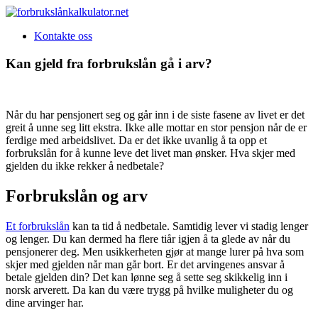
Skip
to
Kontakte oss
content
Kan gjeld fra forbrukslån gå i arv?
Når du har pensjonert seg og går inn i de siste fasene av livet er det
greit å unne seg litt ekstra. Ikke alle mottar en stor pensjon når de er
ferdige med arbeidslivet. Da er det ikke uvanlig å ta opp et
forbrukslån for å kunne leve det livet man ønsker. Hva skjer med
gjelden du ikke rekker å nedbetale?
Forbrukslån og arv
Et forbrukslån
kan ta tid å nedbetale. Samtidig lever vi stadig lenger
og lenger. Du kan dermed ha flere tiår igjen å ta glede av når du
pensjonerer deg. Men usikkerheten gjør at mange lurer på hva som
skjer med gjelden når man går bort. Er det arvingenes ansvar å
betale gjelden din? Det kan lønne seg å sette seg skikkelig inn i
norsk arverett. Da kan du være trygg på hvilke muligheter du og
dine arvinger har.