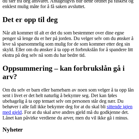
du sier fra deg ansvaret. Antageligvis blir dette ordnet på raskest og
enklest mulig måte for å få saken avsluttet.
Det er opp til deg
Når alt kommer til alt er det du som bestemmer over dine egne
penger så lenge du er her på jorden. Du velger selv om du ønsker å
leve så sparsommelig som mulig for de som kommer etter deg sin
skyld. Eller om du ønsker å ta opp et forbrukslån for å spandere litt
ekstra på deg selv nå som du har bedre tid.
Oppsummering – kan forbrukslån gå i
arv?
Om du selv er barn eller barnebarn av noen som velger å ta opp lån
sent i livet er det helt naturlig å bekymre seg. Det kan føles
ubehagelig å ta opp temaet selv om personen står deg nær. Du
behøver i alle fall ikke bekymre deg for at du skal bli
sittende igjen
med gjeld
. For at du skal arve andres gjeld må du godkjenne det.
Lånet kan påvirke verdiene du arver, men du vil ikke gå i minus.
Nyheter