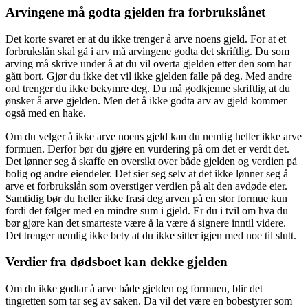
Arvingene må godta gjelden fra forbrukslånet
Det korte svaret er at du ikke trenger å arve noens gjeld. For at et
forbrukslån skal gå i arv må arvingene godta det skriftlig. Du som
arving må skrive under å at du vil overta gjelden etter den som har
gått bort. Gjør du ikke det vil ikke gjelden falle på deg. Med andre
ord trenger du ikke bekymre deg. Du må godkjenne skriftlig at du
ønsker å arve gjelden. Men det å ikke godta arv av gjeld kommer
også med en hake.
Om du velger å ikke arve noens gjeld kan du nemlig heller ikke arve
formuen. Derfor bør du gjøre en vurdering på om det er verdt det.
Det lønner seg å skaffe en oversikt over både gjelden og verdien på
bolig og andre eiendeler. Det sier seg selv at det ikke lønner seg å
arve et forbrukslån som overstiger verdien på alt den avdøde eier.
Samtidig bør du heller ikke frasi deg arven på en stor formue kun
fordi det følger med en mindre sum i gjeld. Er du i tvil om hva du
bør gjøre kan det smarteste være å la være å signere inntil videre.
Det trenger nemlig ikke bety at du ikke sitter igjen med noe til slutt.
Verdier fra dødsboet kan dekke gjelden
Om du ikke godtar å arve både gjelden og formuen, blir det
tingretten som tar seg av saken. Da vil det være en bobestyrer som